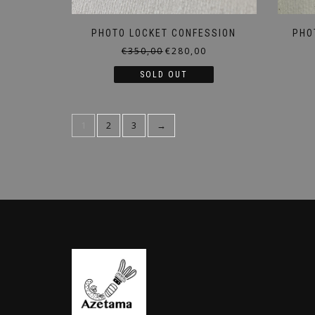
PHOTO LOCKET CONFESSION
PHO
Le
Le
€
350,00
€
280,00
prix
prix
SOLD OUT
initial
actuel
était :
est :
€350,00.
€280,00.
1
2
3
→