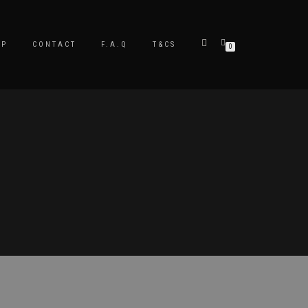
OP
CONTACT
F.A.Q
T&CS
0