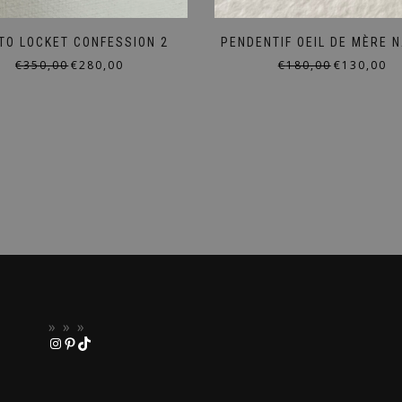
TO LOCKET CONFESSION 2
PENDENTIF OEIL DE MÈRE 
Le
Le
Le
Le
€
350,00
€
280,00
€
180,00
€
130,00
prix
prix
prix
pri
initial
actuel
initial
act
était :
est :
était :
est 
€350,00.
€280,00.
€180,00.
€13