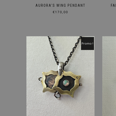
AURORA'S WING PENDANT
FA
€
170,00
Promo !