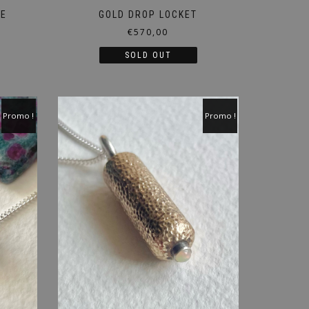
CE
GOLD DROP LOCKET
€
570,00
SOLD OUT
Promo !
Promo !