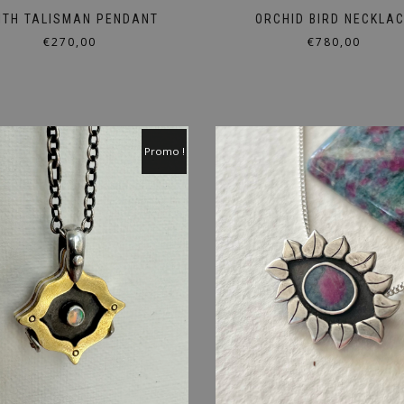
ITH TALISMAN PENDANT
ORCHID BIRD NECKLA
€
270,00
€
780,00
Promo !