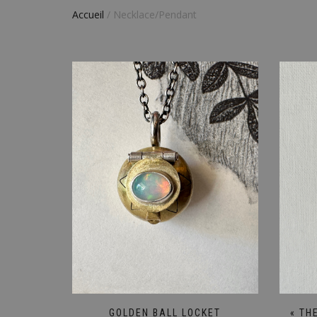
Accueil
/ Necklace/Pendant
GOLDEN BALL LOCKET
« TH