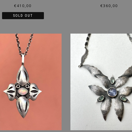
€
410,00
€
360,00
SOLD OUT