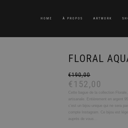
HOME
À PROPOS
ARTWORK
SH
FLORAL AQU
€
190,00
€
152,00
Cette bague de la collection Floral
artisanale. Entièrement en argent 95
c’est un bijou unique qui ne sera pa
compte Instagram. Ce bijou est léger
auprès de vous…