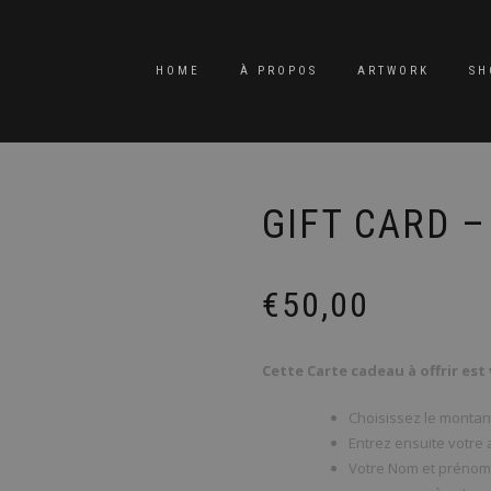
HOME
À PROPOS
ARTWORK
SH
GIFT CARD 
€
50,00
Cette Carte cadeau à offrir est
Choisissez le montan
Entrez ensuite votre
Votre Nom et prénom