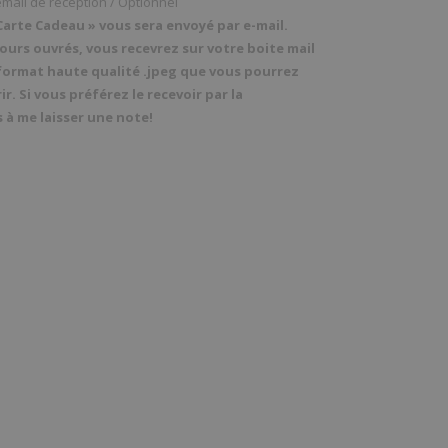
mail de reception / Optionnel
Carte Cadeau » vous sera envoyé par e-mail.
 jours ouvrés, vous recevrez sur votre boite mail
 format haute qualité .jpeg que vous pourrez
ir. Si vous
préférez le recevoir par la
 à me laisser une note!