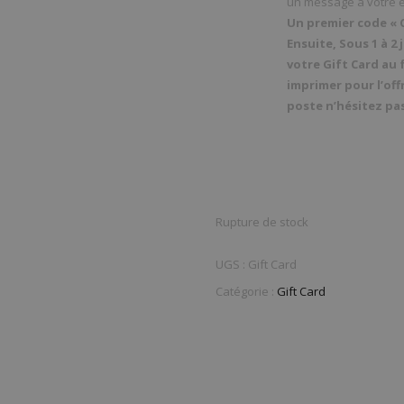
un message à votre e
Un premier code « 
Ensuite, Sous 1 à 2
votre Gift Card au
imprimer pour l’offr
poste n’hésitez pas
Rupture de stock
UGS :
Gift Card
Catégorie :
Gift Card