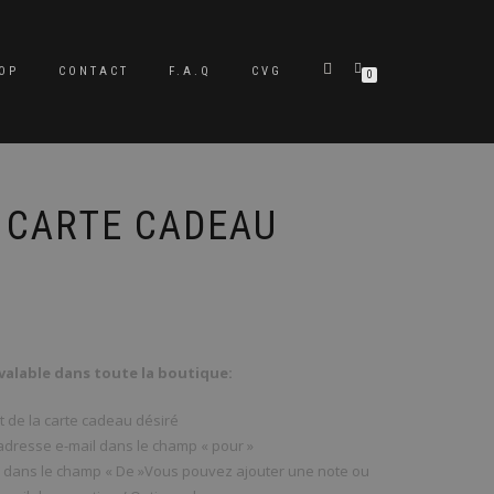
OP
CONTACT
F.A.Q
CVG
0
– CARTE CADEAU
 valable dans toute la boutique:
t de la carte cadeau désiré
 adresse e-mail dans le champ « pour »
 dans le champ « De »Vous pouvez ajouter une note ou