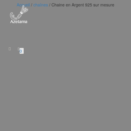
Accueil
/
chaînes
/ Chaine en Argent 925 sur mesure
Déplier
la
navigatio
0