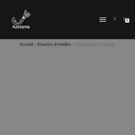
DÉPLIER
0
LA
NAVIGATION
Accueil
/
Boucles d'oreilles
/ Citharoedus Earrings