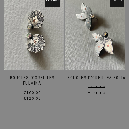
BOUCLES D’OREILLES
BOUCLES D’OREILLES FOLIA
FULMINA
€
170,00
Le
Le
€
160,00
€
130,00
prix
prix
€
120,00
initial
actuel
était :
est :
€160,00.
€120,00.