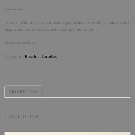
••••••••••••
Je vous invite à lire les conditions générales de vente. Je suis à votre
disposition pour toute question supplémentaire!
Rupture de stock
Catégorie :
Boucles d'oreilles
DESCRIPTION
DESCRIPTION