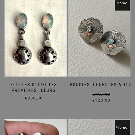
Promo !
BOUCLES D’OREILLES
BOUCLES D’OREILLES ALTUS
PREMIÈRES LUEURS
€
165,00
€
280,00
€
120,00
Promo !