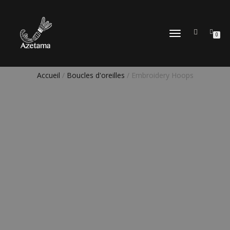
DÉPLIER
0
LA
NAVIGATION
Accueil
/
Boucles d'oreilles
/ Embroidery Hoops