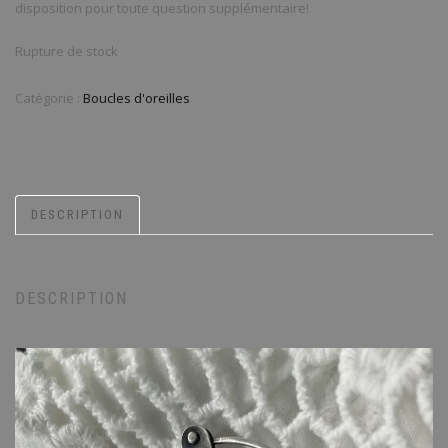
disposition pour toute question supplémentaire!
Rupture de stock
Catégorie :
Boucles d'oreilles
DESCRIPTION
DESCRIPTION