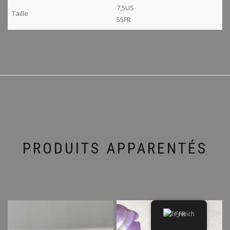
7,5US
Taille
55FR
PRODUITS APPARENTÉS
French