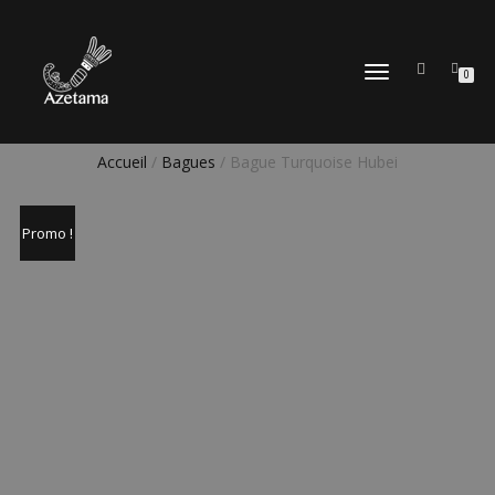
DÉPLIER
0
LA
NAVIGATION
Accueil
/
Bagues
/ Bague Turquoise Hubei
Promo !