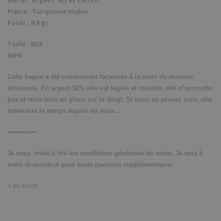
éta
est
Pierre : Turquoise Hubei
€1
€1
Poids : 9,8 gr
Taille : 8US
56FR
Cette bague a été entièrement façonnée à la main de manière
artisanale. En argent 925, elle est légère et robuste, elle n’accroche
pas et reste bien en place sur le doigt. Si vous en prenez soin, elle
traversera le temps auprès de vous…
••••••••••••
Je vous invite à lire les conditions générales de vente. Je suis à
votre disposition pour toute question supplémentaire!
1 en stock