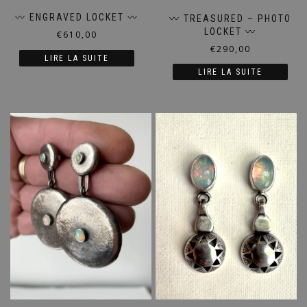
〰️ ENGRAVED LOCKET 〰️
〰️ TREASURED – PHOTO
LOCKET 〰️
€
610,00
€
290,00
LIRE LA SUITE
LIRE LA SUITE