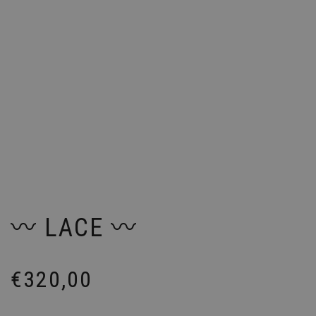
〰️ LACE 〰️
€
320,00