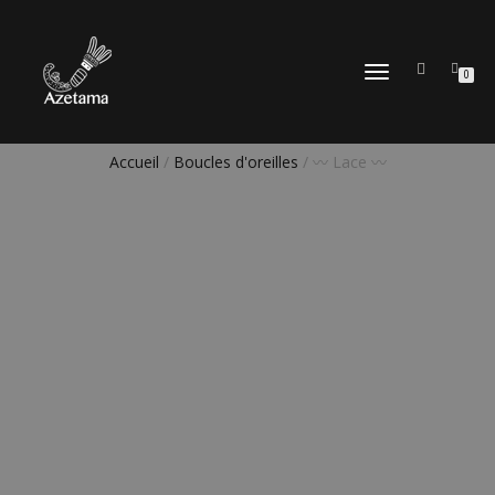
DÉPLIER
0
LA
NAVIGATION
Accueil
/
Boucles d'oreilles
/ 〰️ Lace 〰️