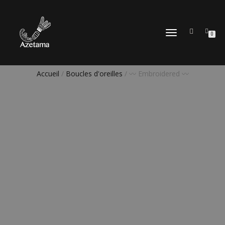
DÉPLIER
0
LA
NAVIGATION
Accueil
/
Boucles d'oreilles
/ 〰️ Embroidered 〰️