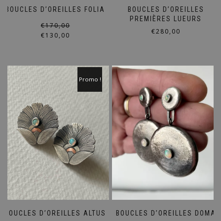
BOUCLES D’OREILLES FOLIA
BOUCLES D’OREILLES
PREMIÈRES LUEURS
Le
Le
€
170,00
€
280,00
prix
prix
€
130,00
initial
actuel
était :
est :
€170,00.
€130,00.
Promo !
BOUCLES D’OREILLES ALTUS
BOUCLES D’OREILLES DOMA