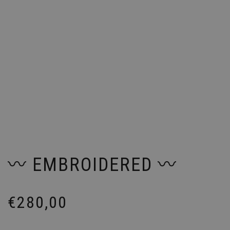
〰️ EMBROIDERED 〰️
€
280,00