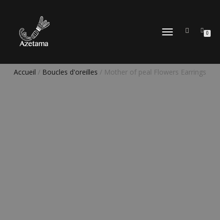
DÉPLIER
0
LA
NAVIGATION
Accueil
/
Boucles d'oreilles
/ Mother of peal Flowers Earrings