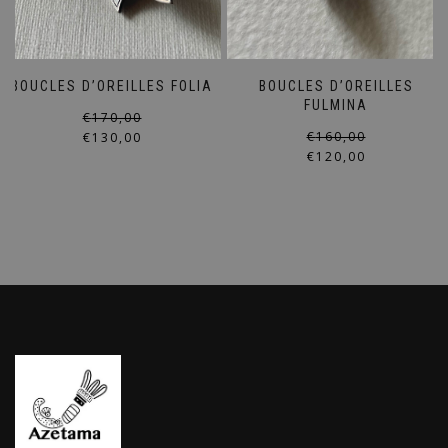
BOUCLES D’OREILLES FOLIA
BOUCLES D’OREILLES
FULMINA
Le
Le
€
170,00
prix
prix
€
160,00
€
130,00
initial
actuel
€
120,00
était :
est :
€170,00.
€130,00.