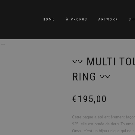
HOME
À PROPOS
ARTWORK
SH
 〰️
〰️ MULTI T
RING 〰️
€
195,00
Cette bague a été entièrement façon
925, elle est ornée de deux Tourmal
Onyx. c’est un bijou unique qui ne s