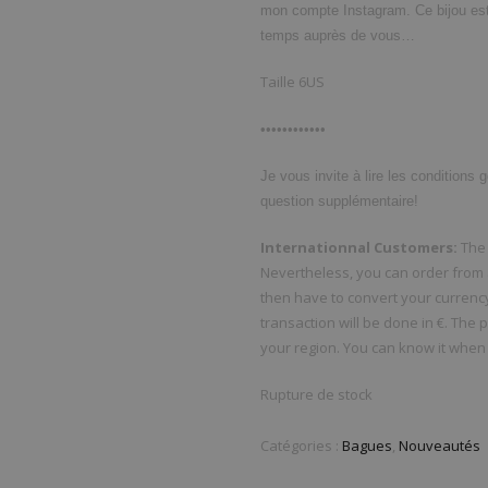
mon compte Instagram. Ce bijou est l
temps auprès de vous…
Taille 6US
••••••••••••
Je vous invite à lire les conditions 
question supplémentaire!
Internationnal Customers:
The 
Nevertheless, you can order from all
then have to convert your currenc
transaction will be done in €. The 
your region. You can know it when
Rupture de stock
Catégories :
Bagues
,
Nouveautés