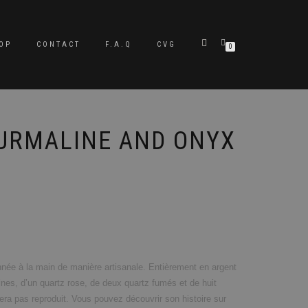
OP
CONTACT
F.A.Q
CVG
0
OURMALINE AND ONYX
née à la main de manière artisanale. Entièrement en argent
ines, d’un quartz rose, de deux quartz fumés et de huit
era pas reproduit. Vous pouvez découvrir son histoire sur