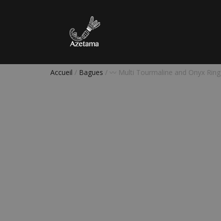
Accueil
/
Bagues
/ 〰️ Multi Tourmaline and Onyx Ring