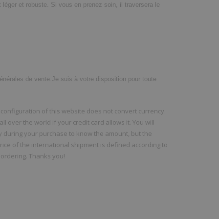
éger et robuste. Si vous en prenez soin, il traversera le
générales de vente.Je suis à votre disposition pour toute
configuration of this website does not convert currency.
 over the world if your credit card allows it. You will
y during your purchase to know the amount, but the
price of the international shipment is defined according to
 ordering. Thanks you!