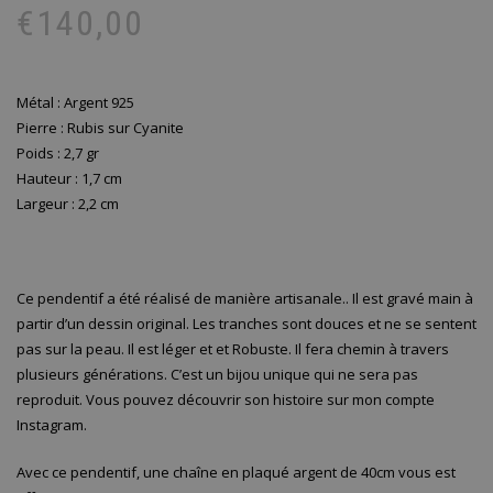
pr
pr
€
140,00
ini
ac
éta
est
€1
€1
Métal : Argent 925
Pierre : Rubis sur Cyanite
Poids : 2,7 gr
Hauteur : 1,7 cm
Largeur : 2,2 cm
Ce pendentif a été réalisé de manière artisanale.. Il est gravé main à
partir d’un dessin original. Les tranches sont douces et ne se sentent
pas sur la peau. Il est léger et et Robuste. Il fera chemin à travers
plusieurs générations. C’est un bijou unique qui ne sera pas
reproduit. Vous pouvez découvrir son histoire sur mon compte
Instagram.
Avec ce pendentif, une chaîne en plaqué argent de 40cm vous est