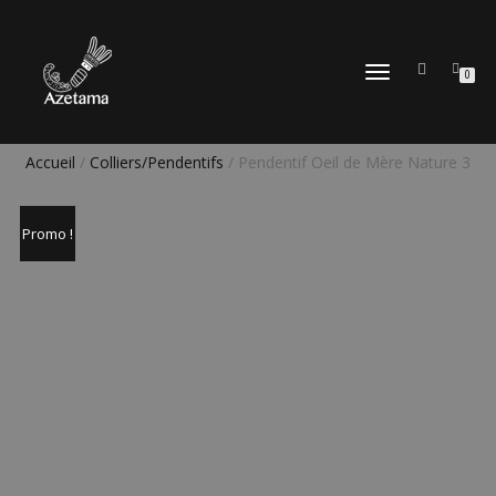
DÉPLIER
0
LA
NAVIGATION
Accueil
/
Colliers/Pendentifs
/ Pendentif Oeil de Mère Nature 3
Promo !