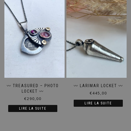
〰️ TREASURED – PHOTO
〰️ LARIMAR LOCKET 〰️
LOCKET 〰️
€
445,00
€
290,00
LIRE LA SUITE
LIRE LA SUITE