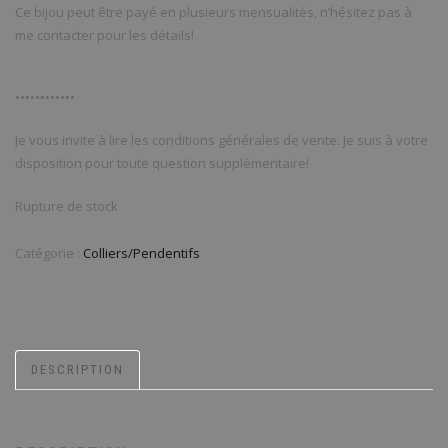
Ce bijou peut être payé en plusieurs mensualités, n’hésitez pas à
me contacter pour les détails!
••••••••••••
Je vous invite à lire les conditions générales de vente. Je suis à votre
disposition pour toute question supplémentaire!
Rupture de stock
Catégorie :
Colliers/Pendentifs
DESCRIPTION