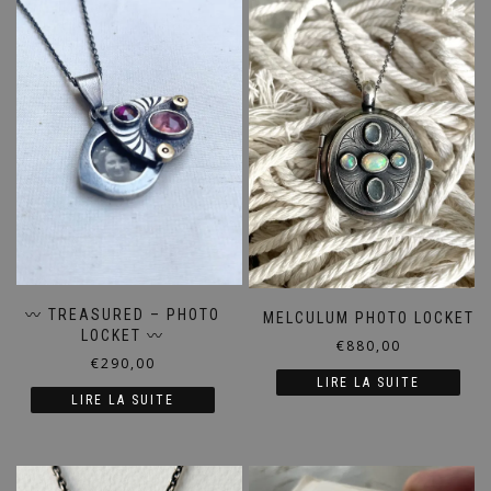
〰️ TREASURED – PHOTO
MELCULUM PHOTO LOCKET
LOCKET 〰️
€
880,00
€
290,00
LIRE LA SUITE
LIRE LA SUITE