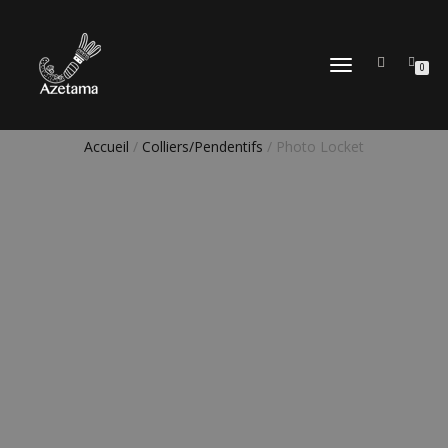
DÉPLIER
0
LA
NAVIGATION
Accueil
/
Colliers/Pendentifs
/ Photo Locket