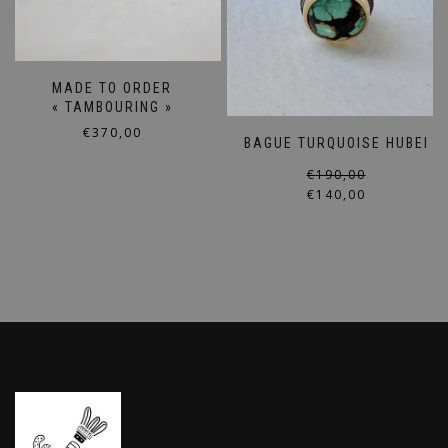
MADE TO ORDER
« TAMBOURING »
€
370,00
BAGUE TURQUOISE HUBEI
Ce
€
190,00
produit
€
140,00
a
plusieurs
variations.
Les
options
peuvent
être
choisies
sur
la
page
du
produit