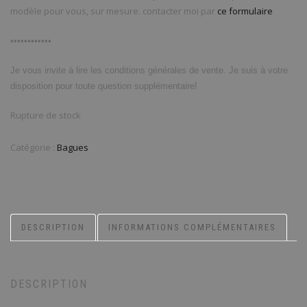
modèle pour vous, sur mesure. contacter moi par
ce formulaire
••••••••••••
Je vous invite à lire les conditions générales de vente. Je suis à votre
disposition pour toute question supplémentaire!
Rupture de stock
Catégorie :
Bagues
DESCRIPTION
INFORMATIONS COMPLÉMENTAIRES
DESCRIPTION