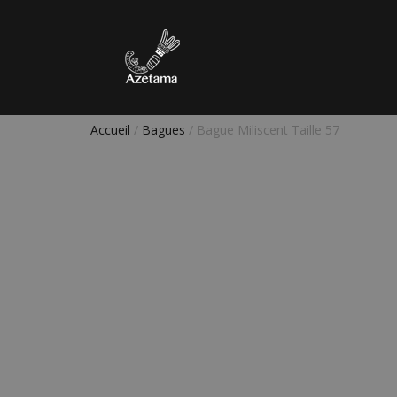
Accueil
/
Bagues
/ Bague Miliscent Taille 57