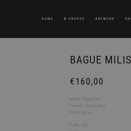
HOME
À PROPOS
ARTWORK
SH
BAGUE MILIS
€
160,00
Métal : Argent 925
Pierres : Tourmaline
Poids : 4,5 gr
Taille : 8US