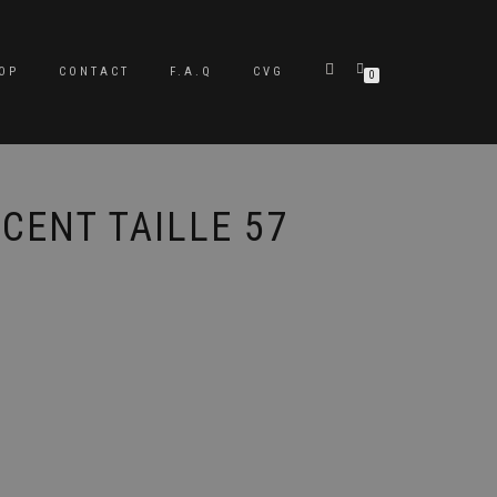
OP
CONTACT
F.A.Q
CVG
0
CENT TAILLE 57