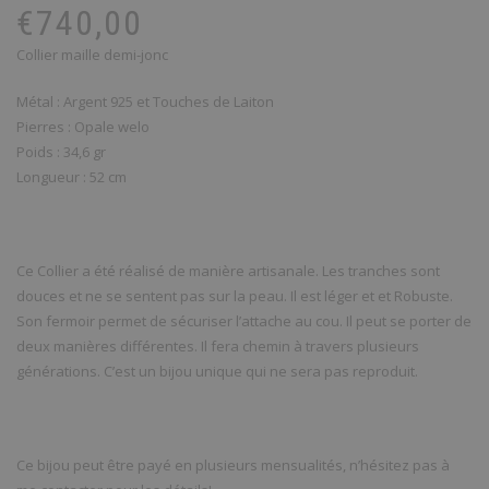
pr
pr
€
740,00
ini
ac
Collier maille demi-jonc
éta
est
€8
€7
Métal : Argent 925 et Touches de Laiton
Pierres : Opale welo
Poids : 34,6 gr
Longueur : 52 cm
Ce Collier a été réalisé de manière artisanale. Les tranches sont
douces et ne se sentent pas sur la peau. Il est léger et et Robuste.
Son fermoir permet de sécuriser l’attache au cou. Il peut se porter de
deux manières différentes. Il fera chemin à travers plusieurs
générations. C’est un bijou unique qui ne sera pas reproduit.
Ce bijou peut être payé en plusieurs mensualités, n’hésitez pas à