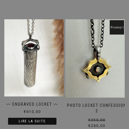
Promo !
〰️ ENGRAVED LOCKET 〰️
PHOTO LOCKET CONFESSION
2
€
610,00
€
350,00
LIRE LA SUITE
€
280,00