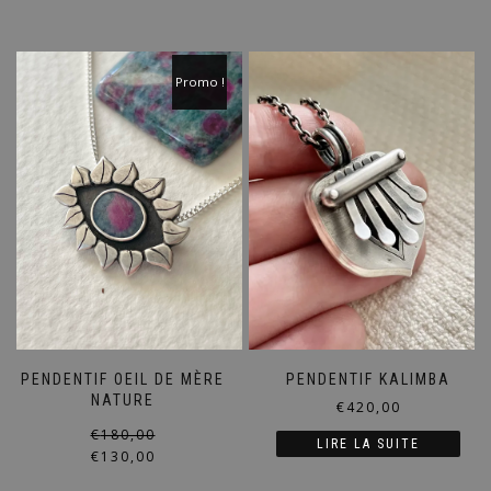
Promo !
PENDENTIF OEIL DE MÈRE
PENDENTIF KALIMBA
NATURE
€
420,00
Le
Le
€
180,00
LIRE LA SUITE
prix
prix
€
130,00
initial
actuel