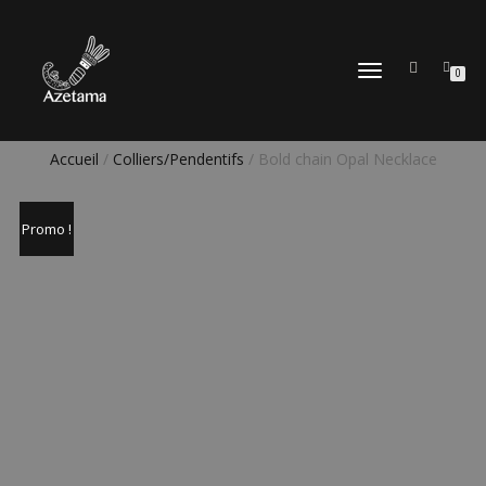
DÉPLIER
0
LA
NAVIGATION
Accueil
/
Colliers/Pendentifs
/ Bold chain Opal Necklace
Promo !