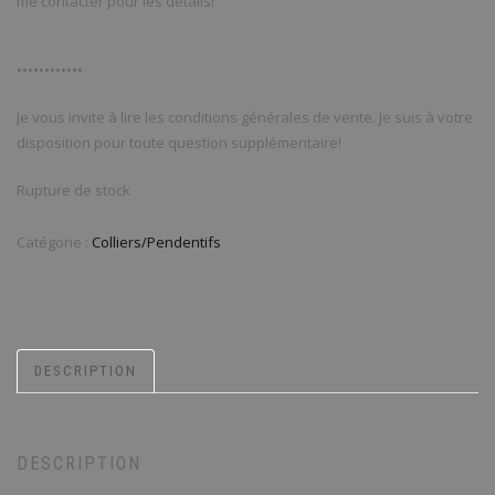
me contacter pour les détails!
••••••••••••
Je vous invite à lire les conditions générales de vente. Je suis à votre
disposition pour toute question supplémentaire!
Rupture de stock
Catégorie :
Colliers/Pendentifs
DESCRIPTION
DESCRIPTION