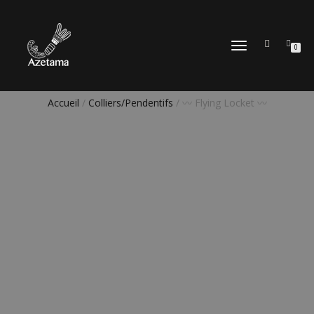
DÉPLIER
0
LA
NAVIGATION
Accueil
/
Colliers/Pendentifs
/ 〰️ Flying Locket 〰️