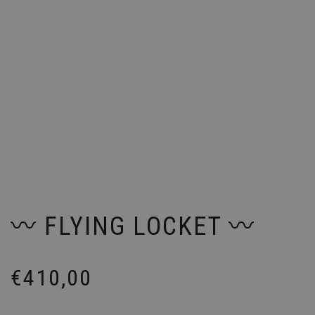
〰️ FLYING LOCKET 〰️
€
410,00