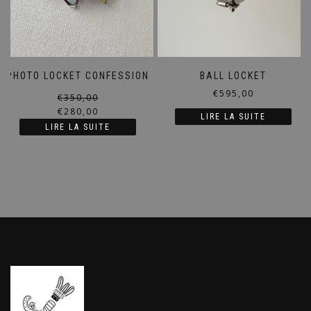
PHOTO LOCKET CONFESSION
BALL LOCKET
€
595,00
Le
Le
€
350,00
prix
prix
€
280,00
LIRE LA SUITE
initial
actuel
LIRE LA SUITE
était :
est :
€350,00.
€280,00.