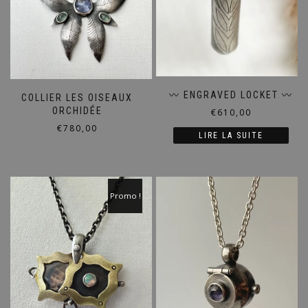
〰️ ENGRAVED LOCKET 〰️
COLLIER LES OISEAUX
ORCHIDÉE
€
610,00
€
780,00
LIRE LA SUITE
Promo !