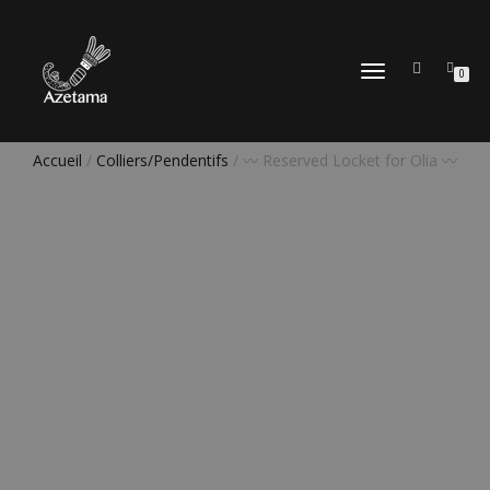
DÉPLIER
0
LA
NAVIGATION
Accueil
/
Colliers/Pendentifs
/ 〰️ Reserved Locket for Olia 〰️