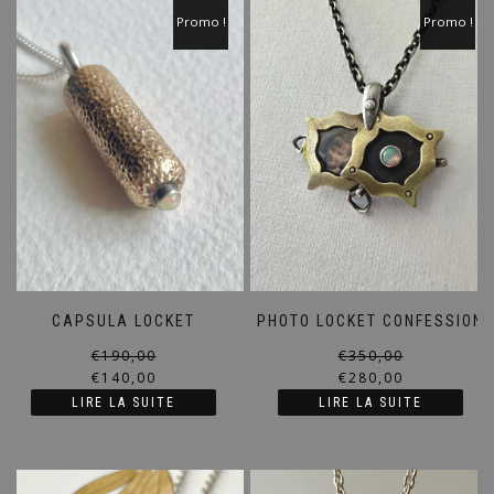
Promo !
Promo !
CAPSULA LOCKET
PHOTO LOCKET CONFESSION
Le
Le
€
190,00
€
350,00
prix
prix
€
140,00
€
280,00
initial
actuel
LIRE LA SUITE
LIRE LA SUITE
était :
est :
€190,00.
€140,00.