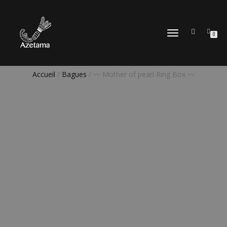
DÉPLIER
0
LA
NAVIGATION
Accueil
/
Bagues
/ 〰️ Mother of pearl Ring Box 〰️