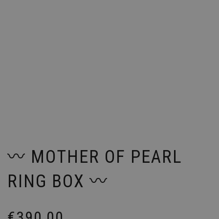
〰️ MOTHER OF PEARL
RING BOX 〰️
€
390,00