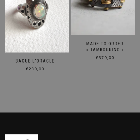
MADE TO ORDER
« TAMBOURING »
€
370,00
BAGUE L’ORACLE
Ce
€
230,00
produit
a
plusieurs
variations.
Les
options
peuvent
être
choisies
sur
la