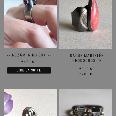
〰️ NEZÂMI RING BOX 〰️
BAGUE MARTELÉE
RHODOCROSITE
€
470,00
€
310,00
LIRE LA SUITE
€
260,00