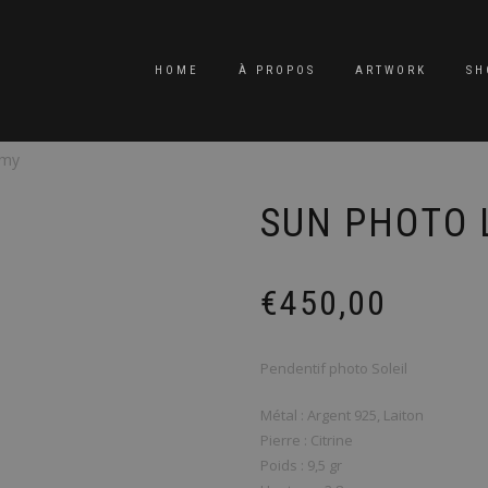
HOME
À PROPOS
ARTWORK
SH
Amy
SUN PHOTO 
€
450,00
Pendentif photo Soleil
Métal : Argent 925, Laiton
Pierre : Citrine
Poids : 9,5 gr