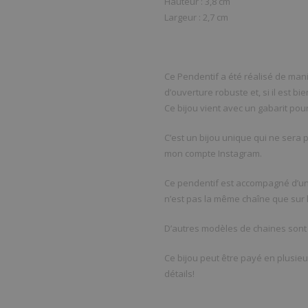
Hauteur : 3,8 cm
Largeur : 2,7 cm
Ce Pendentif a été réalisé de mani
d’ouverture robuste et, si il est bi
Ce bijou vient avec un gabarit po
C’est un bijou unique qui ne sera 
mon compte Instagram.
Ce pendentif est accompagné d’un
n’est pas la même chaîne que sur l
D’autres modèles de chaines sont
Ce bijou peut être payé en plusieu
détails!