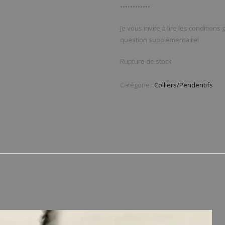
••••••••••••
Je vous invite à lire les conditions
question supplémentaire!
Rupture de stock
Catégorie :
Colliers/Pendentifs