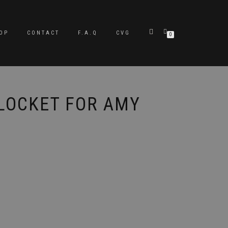
OP
CONTACT
F.A.Q
CVG
0
LOCKET FOR AMY