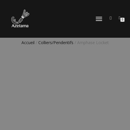
DÉPLIER
0
LA
NAVIGATION
Accueil
/
Colliers/Pendentifs
/ Amphase Locket