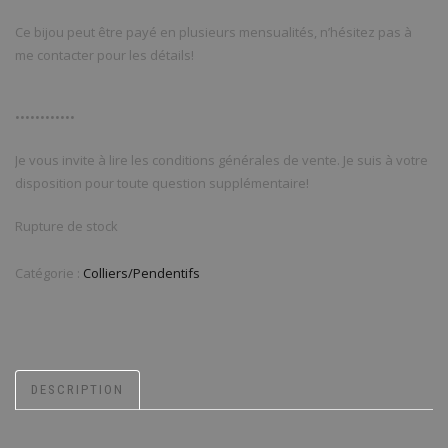
Ce bijou peut être payé en plusieurs mensualités, n’hésitez pas à
me contacter pour les détails!
••••••••••••
Je vous invite à lire les conditions générales de vente. Je suis à votre
disposition pour toute question supplémentaire!
Rupture de stock
Catégorie :
Colliers/Pendentifs
DESCRIPTION