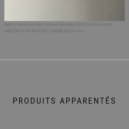
https://azetama.fr/wp-content/uploads/2024/03/video-output-
2482C8EA-E718-4B39-B35C-EBEB6E303CD7.mov
PRODUITS APPARENTÉS