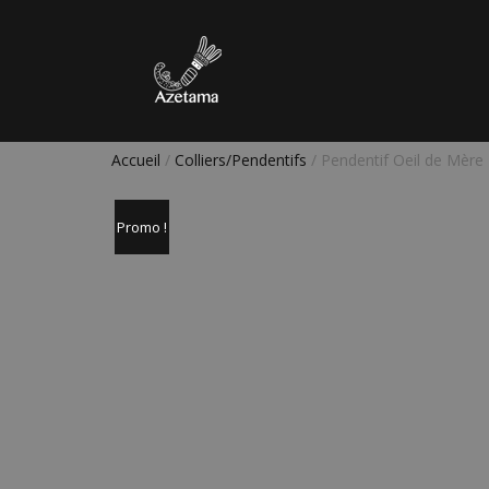
Accueil
/
Colliers/Pendentifs
/ Pendentif Oeil de Mère
Promo !