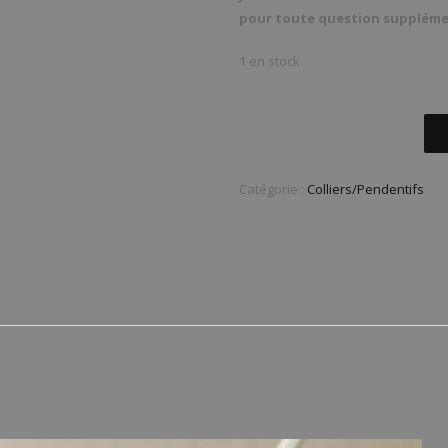
pour toute question suppléme
1 en stock
Catégorie :
Colliers/Pendentifs