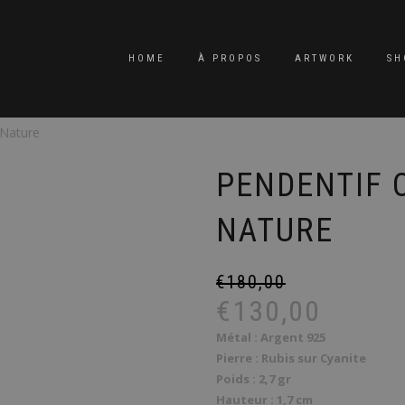
HOME
À PROPOS
ARTWORK
SH
 Nature
PENDENTIF 
NATURE
€
180,00
€
130,00
Métal : Argent 925
Pierre : Rubis sur Cyanite
Poids : 2,7 gr
Hauteur : 1,7 cm