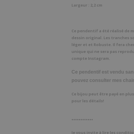
Largeur : 2,2 cm
Ce pendentif a été réalisé de ma
dessin original. Les tranches s
léger et et Robuste. Il fera ch
unique qui ne sera pas reprodu
compte Instagram.
Ce pendentif est vendu san
pouvez consulter mes chai
Ce bijou peut être payé en plu
pour les détails!
••••••••••••
Je vous invite à lire les condit