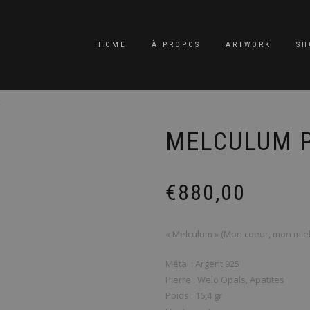
HOME
À PROPOS
ARTWORK
SH
t
MELCULUM 
€
880,00
« Melculum » (Mon coeur, mon miel
Métal : Argent 925
Pierre : Welo Opals, Apatites
Poids : 16,4 gr