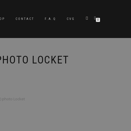
OP
CONTACT
F.A.Q
CVG
0
PHOTO LOCKET
) photo Locket