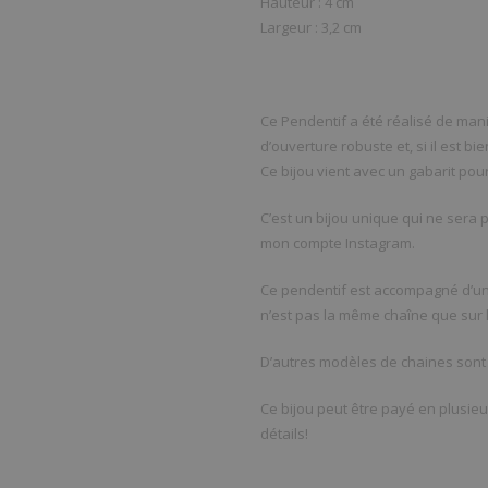
Hauteur : 4 cm
Largeur : 3,2 cm
Ce Pendentif a été réalisé de mani
d’ouverture robuste et, si il est bi
Ce bijou vient avec un gabarit po
C’est un bijou unique qui ne sera 
mon compte Instagram.
Ce pendentif est accompagné d’un
n’est pas la même chaîne que sur l
D’autres modèles de chaines sont
Ce bijou peut être payé en plusieu
détails!