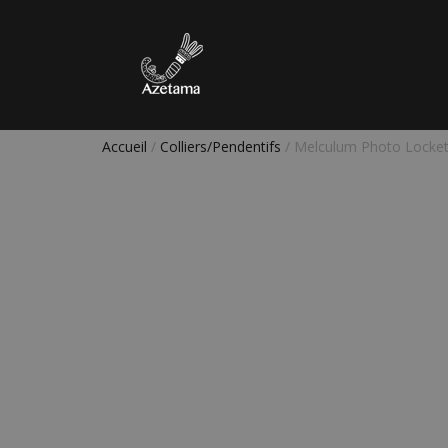
Accueil
/
Colliers/Pendentifs
/ Melculum Photo Locke