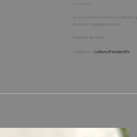
••••••••••••
Je vous invite à lire les conditions
question supplémentaire!
Rupture de stock
Catégorie :
Colliers/Pendentifs