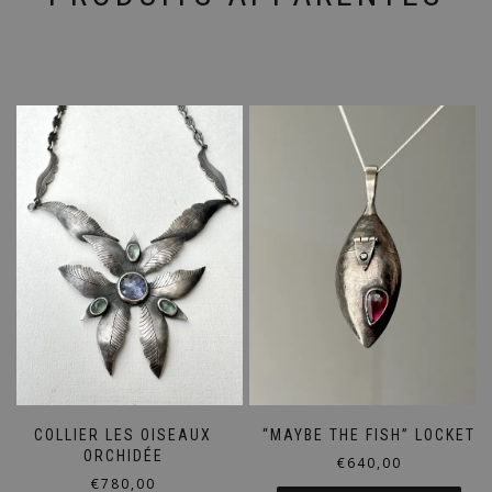
COLLIER LES OISEAUX
“MAYBE THE FISH” LOCKET
ORCHIDÉE
€
640,00
€
780,00