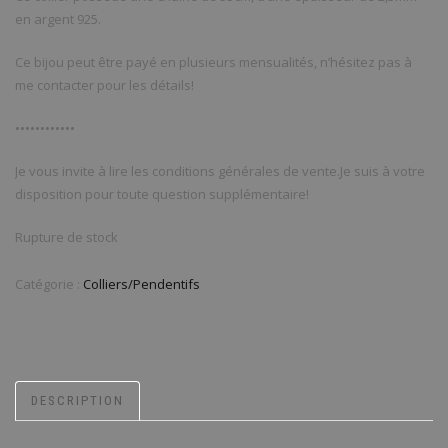
en argent 925.
Ce bijou peut être payé en plusieurs mensualités, n’hésitez pas à
me contacter pour les détails!
••••••••••••
Je vous invite à lire les conditions générales de vente.Je suis à votre
disposition pour toute question supplémentaire!
Rupture de stock
Catégorie :
Colliers/Pendentifs
DESCRIPTION