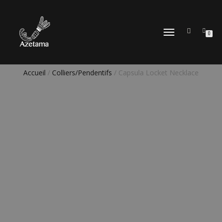
DÉPLIER
0
LA
NAVIGATION
Accueil
/
Colliers/Pendentifs
/ Capsula Locket Necklace