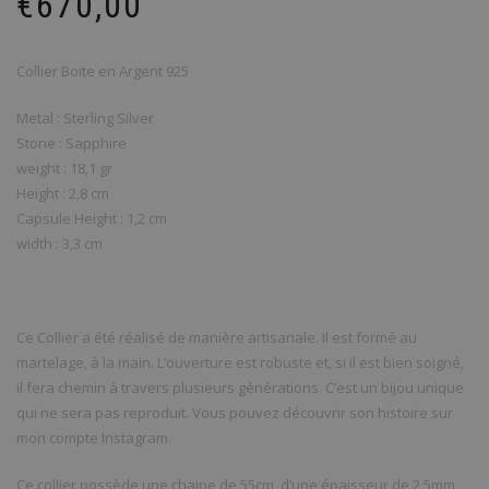
€
670,00
Collier Boite en Argent 925
Metal : Sterling Silver
Stone : Sapphire
weight : 18,1 gr
Height : 2,8 cm
Capsule Height : 1,2 cm
width : 3,3 cm
Ce Collier a été réalisé de manière artisanale. Il est formé au
martelage, à la main. L’ouverture est robuste et, si il est bien soigné,
il fera chemin à travers plusieurs générations. C’est un bijou unique
qui ne sera pas reproduit. Vous pouvez découvrir son histoire sur
mon compte Instagram.
Ce collier possède une chaine de 55cm, d’une épaisseur de 2,5mm