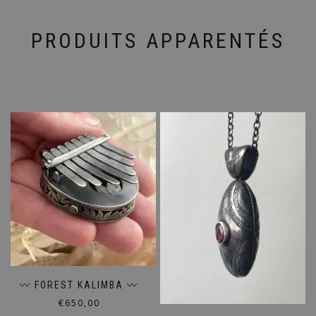
PRODUITS APPARENTÉS
〰️ FOREST KALIMBA 〰️
€
650,00