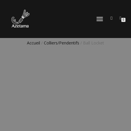
DÉPLIER
0
LA
NAVIGATION
Accueil
/
Colliers/Pendentifs
/ Ball Locket