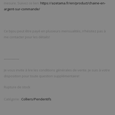
mesure. Suivez ce lien:
https://azetama.fr/en/product/chaine-en-
argent-sur-commande/
Ce bijou peut être payé en plusieurs mensualités, n’hésitez pas à
me contacter pour les détails!
••••••••••••
Je vous invite à lire les conditions générales de vente. Je suis à votre
disposition pour toute question supplémentaire!
Rupture de stock
Catégorie :
Colliers/Pendentifs