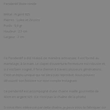
Pendentif Boite ronde
Métal : Argent 925
Pierres : Lolite et Zircons
Poids : 9,9 gr
Hauteur : 2,5 cm
Largeur : 2 cm
Ce Pendentif a été réalisé de manière artisanale. Il est formé au
martelage, à la main. Le clapet d’ouverture/fermeture est robuste et,
si il est bien soigné, il fera chemin à travers plusieurs générations.
C’est un bijou unique qui ne sera pas reproduit. Vous pouvez
découvrir son histoire sur mon compte Instagram.
Ce pendentif est accompagné d’une chaine maille gourmette de
40cm en argent 925. (Ce n’est pas la chaîne de la photo)
Si vous êtes intéressé par cette chaîne, je peux vous la fabriquer sur