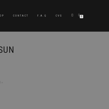
OP
CONTACT
F.A.Q
CVG
0
 SUN
l »