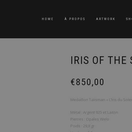
HOME
À PROPOS
ARTWORK
SH
IRIS OF THE
€
850,00
Medaillon Talisman « L’Iris du Solei
Métal : Argent 925 et Laiton
Pierres : Opales Welo
Poids : 29,8 gr