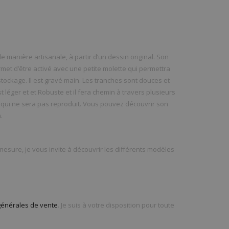
e manière artisanale, à partir d’un dessin original. Son
met d’être activé avec une petite molette qui permettra
stockage. Il est gravé main. Les tranches sont douces et
st léger et et Robuste et il fera chemin à travers plusieurs
e qui ne sera pas reproduit. Vous pouvez découvrir son
.
esure, je vous invite à découvrir les différents modèles
générales de vente
. Je suis à votre disposition pour toute