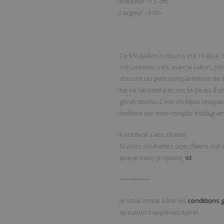
Hauteur : 5,5 cm
Largeur : 4 cm
Ce Médaillon Locket a été réalisé d
mécanisme créé avec le laiton, per
d’ouvrir un petit compartiment de 
ne se sentent pas sur la peau. Il e
générations. C’est un bijou uniqu
histoire sur mon compte Instagram
Il est livré sans chaine.
Si vous souhaitez une chaine sur m
que je vous propose,
ici
••••••••••••
Je vous invite à lire les
conditions 
question supplémentaire!