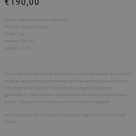
€
190,00
Métal : Laiton, Bronze et Argent 925
Pierres : Opales Boulder
Poids : 7 gr
Hauteur : 4,5 cm
Largeur : 2 cm
Ce pendentif a été réalisé de manière artisanale à partir d’un dessin
original. Les tranches sont douces et ne se sentent pas sur la peau.
Il est léger et et Robuste. Il fera chemin à travers plusieurs
générations. C’est un bijou unique qui ne sera pas reproduit. Vous
pouvez découvrir son histoire sur mon compte Instagram.
Avec ce pendentif, une chaîne en plaqué argent de 40cm vous est
offerte.