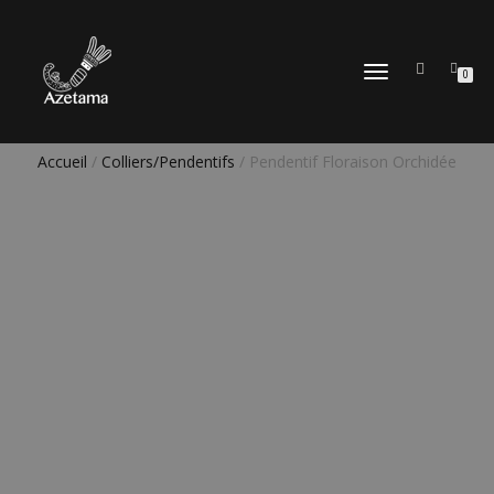
DÉPLIER
0
LA
NAVIGATION
Accueil
/
Colliers/Pendentifs
/ Pendentif Floraison Orchidée