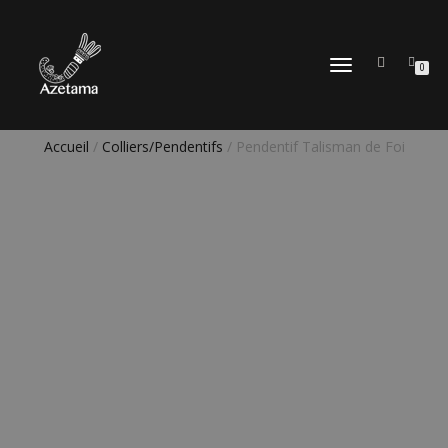
DÉPLIER
0
LA
NAVIGATION
Accueil
/
Colliers/Pendentifs
/ Pendentif Talisman de Foi