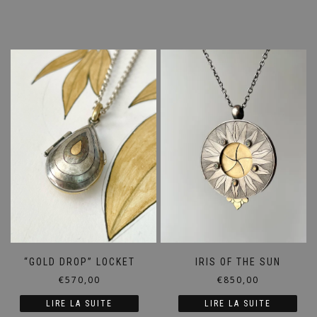
“GOLD DROP” LOCKET
IRIS OF THE SUN
€
570,00
€
850,00
LIRE LA SUITE
LIRE LA SUITE