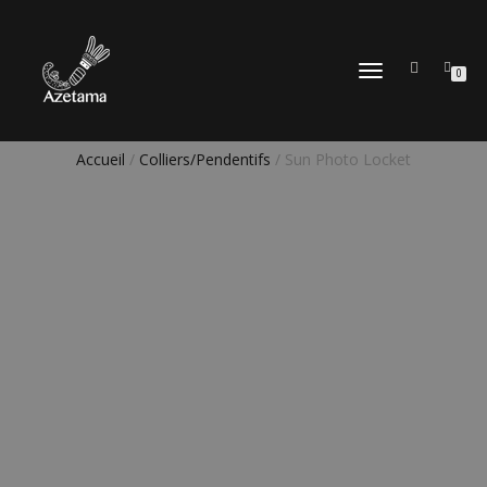
DÉPLIER
0
LA
NAVIGATION
Accueil
/
Colliers/Pendentifs
/ Sun Photo Locket