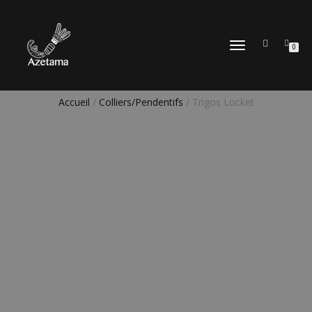
DÉPLIER
0
LA
NAVIGATION
Accueil
/
Colliers/Pendentifs
/ Trigos Locket