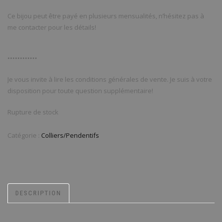
Ce bijou peut être payé en plusieurs mensualités, n’hésitez pas à
me contacter pour les détails!
••••••••••••
Je vous invite à lire les conditions générales de vente. Je suis à votre
disposition pour toute question supplémentaire!
Rupture de stock
Catégorie :
Colliers/Pendentifs
DESCRIPTION