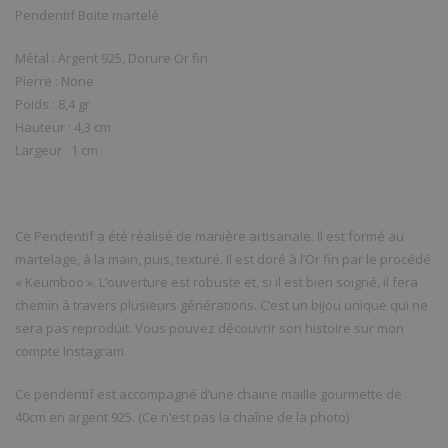
Pendentif Boite martelé
Métal : Argent 925, Dorure Or fin
Pierre : None
Poids : 8,4 gr
Hauteur : 4,3 cm
Largeur : 1 cm
Ce Pendentif a été réalisé de manière artisanale. Il est formé au
martelage, à la main, puis, texturé. Il est doré à l’Or fin par le procédé
« Keumboo ». L’ouverture est robuste et, si il est bien soigné, il fera
chemin à travers plusieurs générations. C’est un bijou unique qui ne
sera pas reproduit. Vous pouvez découvrir son histoire sur mon
compte Instagram.
Ce pendentif est accompagné d’une chaine maille gourmette de
40cm en argent 925. (Ce n’est pas la chaîne de la photo)