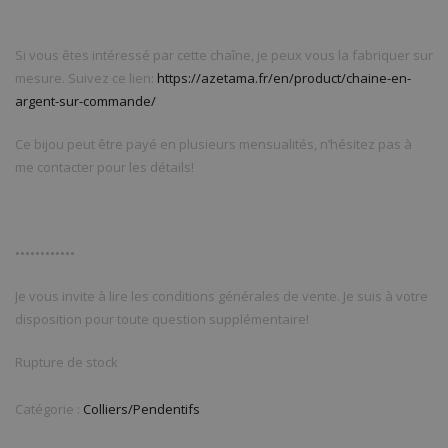
Si vous êtes intéressé par cette chaîne, je peux vous la fabriquer sur
mesure. Suivez ce lien:
https://azetama.fr/en/product/chaine-en-
argent-sur-commande/
Ce bijou peut être payé en plusieurs mensualités, n’hésitez pas à
me contacter pour les détails!
••••••••••••
Je vous invite à lire les conditions générales de vente. Je suis à votre
disposition pour toute question supplémentaire!
Rupture de stock
Catégorie :
Colliers/Pendentifs