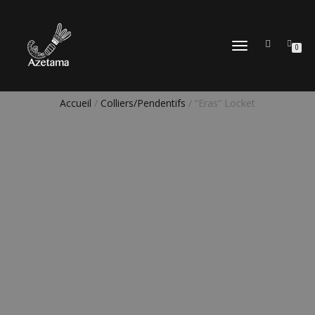
DÉPLIER
0
LA
NAVIGATION
Accueil
/
Colliers/Pendentifs
/ “Eras” Locket